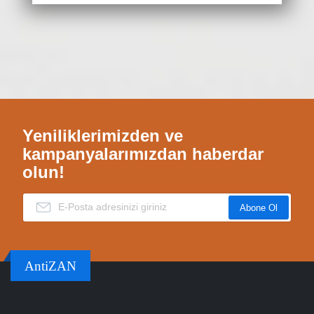
Yeniliklerimizden ve
kampanyalarımızdan haberdar
olun!
Abone Ol
AntiZAN