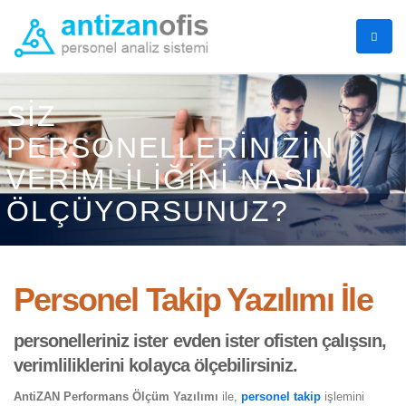
SIZ
PERSONELLERINIZIN
VERIMLILIĞINI NASIL
ÖLÇÜYORSUNUZ?
Personel Takip Yazılımı İle
personelleriniz ister evden ister ofisten çalışsın,
verimliliklerini kolayca ölçebilirsiniz.
AntiZAN Performans Ölçüm Yazılımı
ile,
personel takip
işlemini