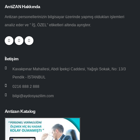
AntiZAN Hakkında
Antizan personellerinizin bilgisayar üzerinde yapmış oldukları işlemleri
analiz eder ve ” İŞ, ÖZEL” etiketleri altında ayrıştırır.
İletişim
Kavakpınar Mahallesi, Abdi İpekçi Caddesi, Yağışlı Sokak, No: 13/3
Pendik - İSTANBUL
0216 888 2 888
bilgi@aydosyazilim.com
Antizan Katalog